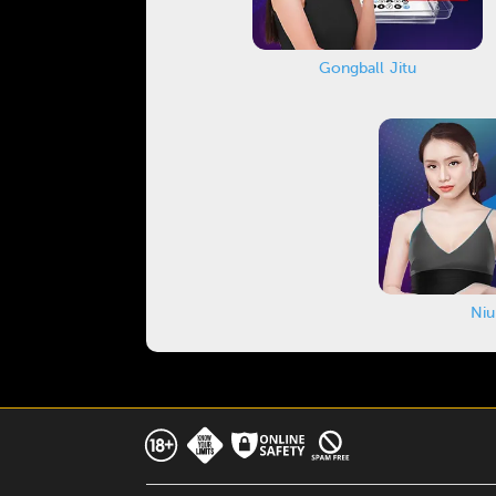
Gongball Jitu
Niu