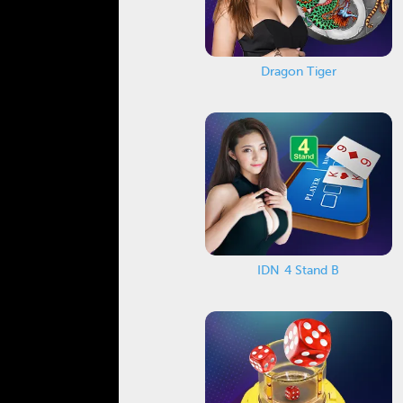
Dragon Tiger
IDN 4 Stand B