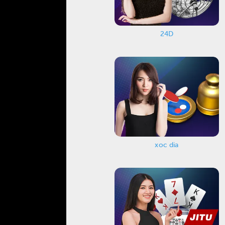
24D
xoc dia