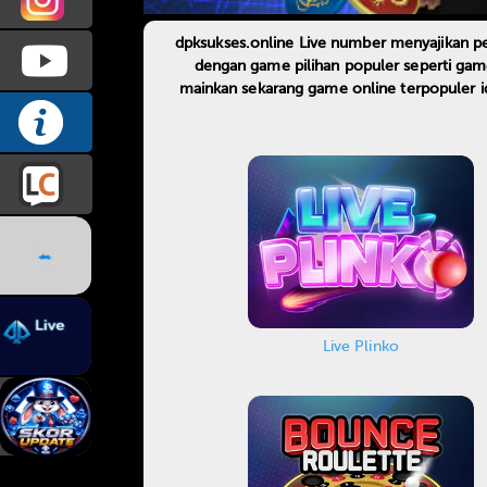
dpksukses.online Live number menyajikan pe
DEWAPOKEROFFICIAL
dengan game pilihan populer seperti game
mainkan sekarang game online terpopuler i
INFO
DEWAPOKER
LIVE
CHAT
Live Plinko