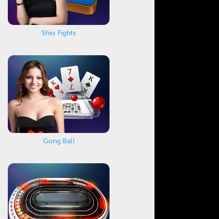
Shio Fights
Gong Ball