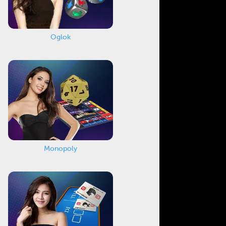
Oglok
Monopoly