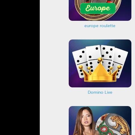
europe roulette
Domino Live